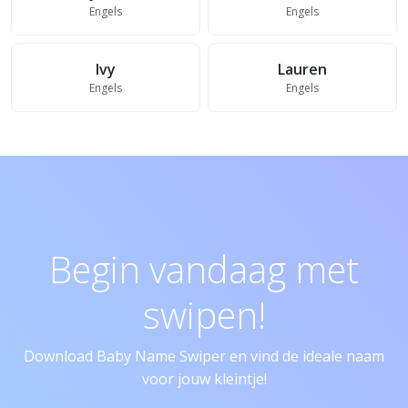
Engels
Engels
Ivy
Lauren
Engels
Engels
Begin vandaag met
swipen!
Download Baby Name Swiper en vind de ideale naam
voor jouw kleintje!