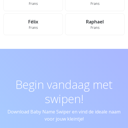
Frans
Frans
Félix
Raphael
Frans
Frans
Begin vandaag met
swipen!
Download Baby Name Swiper en vind de ideale naam
voor jouw kleintje!