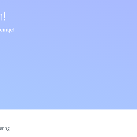
!
intje!
aring