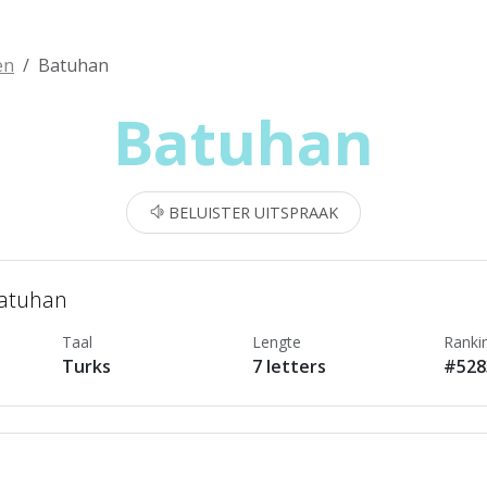
en
Batuhan
Batuhan
BELUISTER UITSPRAAK
Batuhan
Taal
Lengte
Ranki
Turks
7 letters
#528