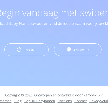
Begin vandaag met swipen
oad Baby Name Swiper en vind de ideale naam voor jouw kle
IPHONE
ANDROID
Copyright © 2026. Ontworpen en ontwikkeld door
Xeropex B.V.
ynamen
·
Blog
·
Top 10 Babynamen
·
Over ons
·
Contact
·
Privacyverkl