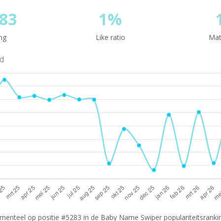
83
1%
ng
Like ratio
Mat
nd
enteel op positie #5283 in de Baby Name Swiper populariteitsranking