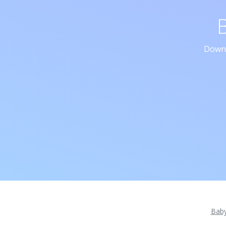
Downl
Bab