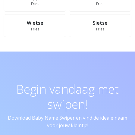
Fries
Fries
Wietse
Sietse
Fries
Fries
Begin vandaag met
swipen!
Download Baby Name Swiper en vind de ideale naam
voor jouw kleintje!