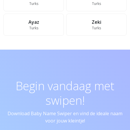
Turks
Turks
Ayaz
Zeki
Turks
Turks
Begin vandaag met
swipen!
Download Baby Name Swiper en vind de ideale naam
voor jouw kleintje!