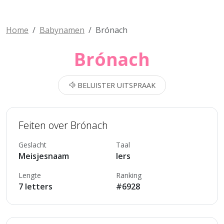
Home
Babynamen
Brónach
Brónach
BELUISTER UITSPRAAK
Feiten over Brónach
Geslacht
Taal
Meisjesnaam
Iers
Lengte
Ranking
7 letters
#6928