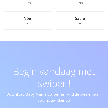
Iers
Iers
Nóiri
Sadie
Iers
Iers
Begin vandaag met
swipen!
Download Baby Name Swiper en vind de ideale naam
voor jouw kleintje!