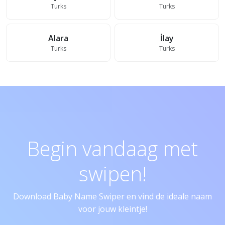
Turks
Turks
Alara
İlay
Turks
Turks
Begin vandaag met
swipen!
Download Baby Name Swiper en vind de ideale naam
voor jouw kleintje!