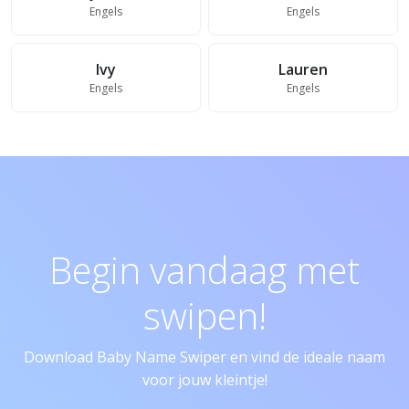
Engels
Engels
Ivy
Lauren
Engels
Engels
Begin vandaag met
swipen!
Download Baby Name Swiper en vind de ideale naam
voor jouw kleintje!