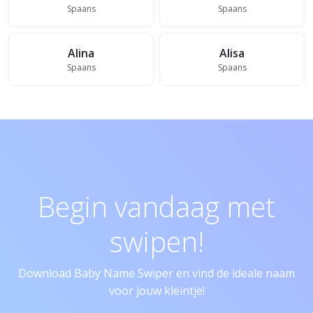
Spaans
Spaans
Alina
Alisa
Spaans
Spaans
Begin vandaag met
swipen!
Download Baby Name Swiper en vind de ideale naam
voor jouw kleintje!