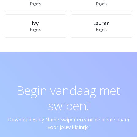
Engels
Engels
Ivy
Lauren
Engels
Engels
Begin vandaag met
swipen!
Download Baby Name Swiper en vind de ideale naam
voor jouw kleintje!