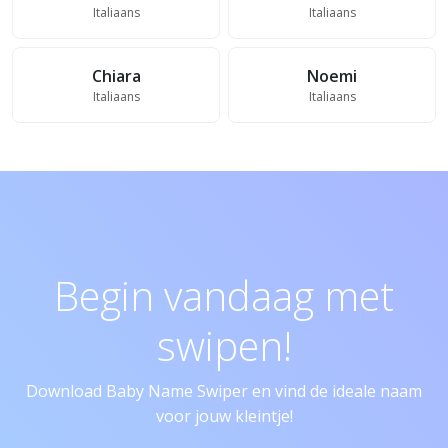
Italiaans
Italiaans
Chiara
Noemi
Italiaans
Italiaans
Begin vandaag met
swipen!
Download Baby Name Swiper en vind de ideale naam
voor jouw kleintje!