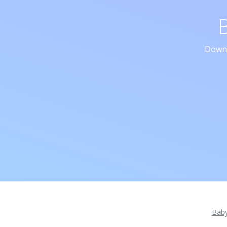
Downl
Bab