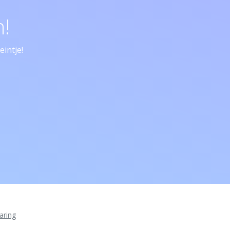
!
intje!
aring