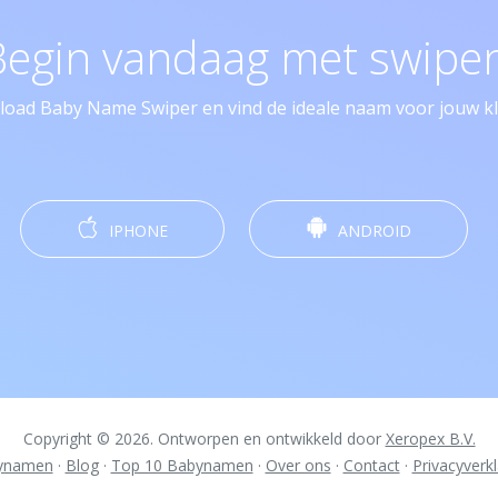
Begin vandaag met swipen
oad Baby Name Swiper en vind de ideale naam voor jouw kle
IPHONE
ANDROID
Copyright © 2026. Ontworpen en ontwikkeld door
Xeropex B.V.
ynamen
·
Blog
·
Top 10 Babynamen
·
Over ons
·
Contact
·
Privacyverkl