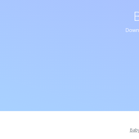
Downl
Bab