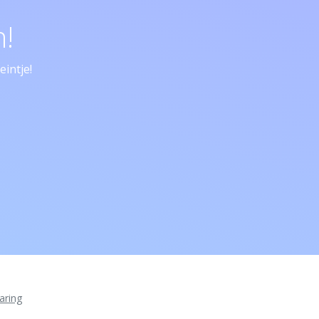
!
intje!
aring