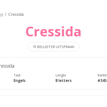
en
Cressida
Cressida
BELUISTER UITSPRAAK
ressida
Taal
Lengte
Ranki
Engels
8 letters
#345