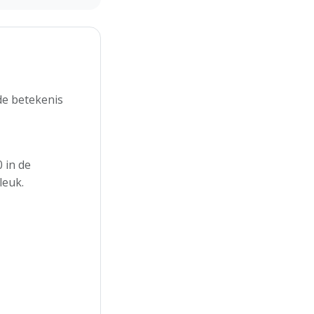
de betekenis
 in de
leuk.