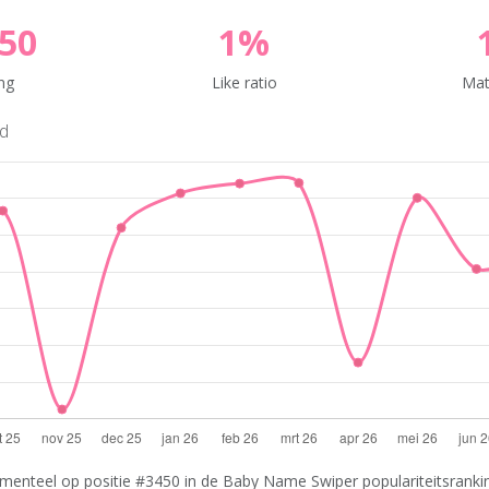
50
1%
ng
Like ratio
Mat
nd
menteel op positie #3450 in de Baby Name Swiper populariteitsranking