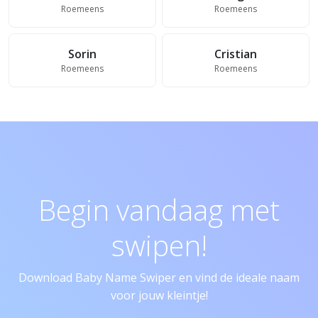
Roemeens
Roemeens
Sorin
Cristian
Roemeens
Roemeens
Begin vandaag met
swipen!
Download Baby Name Swiper en vind de ideale naam
voor jouw kleintje!