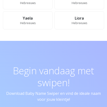
Hebreeuws
Hebreeuws
Yaela
Liora
Hebreeuws
Hebreeuws
Begin vandaag met
swipen!
Download Baby Name Swiper en vind de ideale naam
voor jouw kleintje!