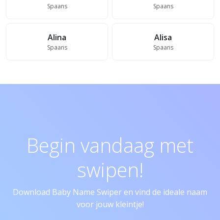
Spaans
Spaans
Alina
Alisa
Spaans
Spaans
Begin vandaag met
swipen!
Download Baby Name Swiper en vind de ideale naam
voor jouw kleintje!