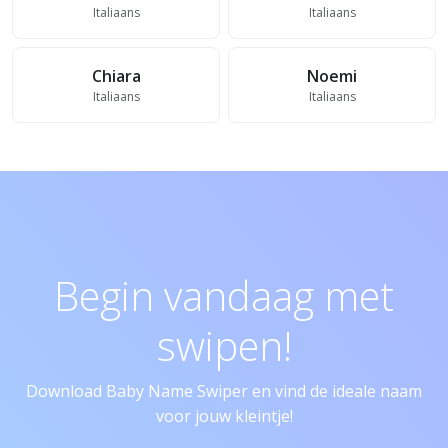
Italiaans
Italiaans
Chiara
Noemi
Italiaans
Italiaans
Begin vandaag met
swipen!
Download Baby Name Swiper en vind de ideale naam
voor jouw kleintje!