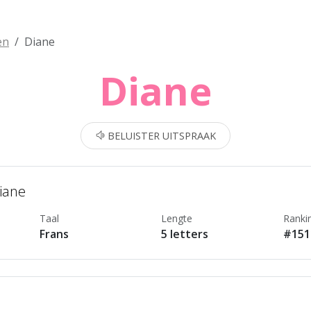
en
Diane
Diane
BELUISTER UITSPRAAK
Diane
Taal
Lengte
Ranki
Frans
5 letters
#151