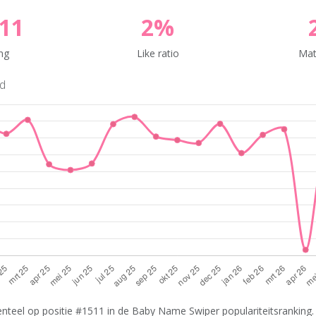
11
2%
ng
Like ratio
Mat
nd
teel op positie #1511 in de Baby Name Swiper populariteitsranking. 