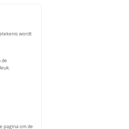
betekenis wordt
n de
leuk.
 de pagina om de