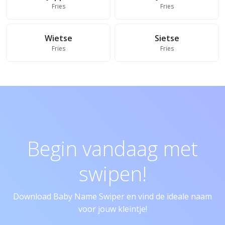
Fries
Fries
Wietse
Sietse
Fries
Fries
Begin vandaag met
swipen!
Download Baby Name Swiper en vind de ideale naam
voor jouw kleintje!