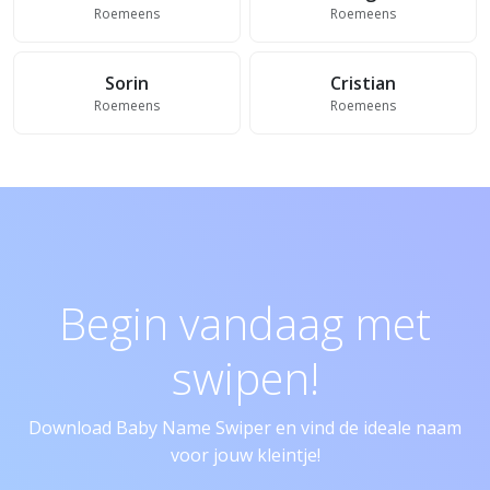
Roemeens
Roemeens
Sorin
Cristian
Roemeens
Roemeens
Begin vandaag met
swipen!
Download Baby Name Swiper en vind de ideale naam
voor jouw kleintje!