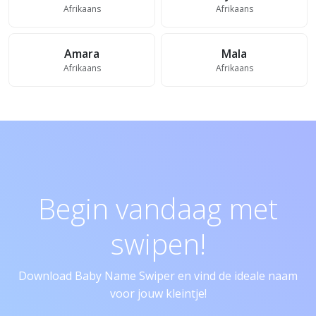
Afrikaans
Afrikaans
Amara
Mala
Afrikaans
Afrikaans
Begin vandaag met
swipen!
Download Baby Name Swiper en vind de ideale naam
voor jouw kleintje!