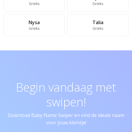
Grieks
Grieks
Nysa
Talia
Grieks
Grieks
Begin vandaag met
swipen!
Download Baby Name Swiper en vind de ideale naam
voor jouw kleintje!