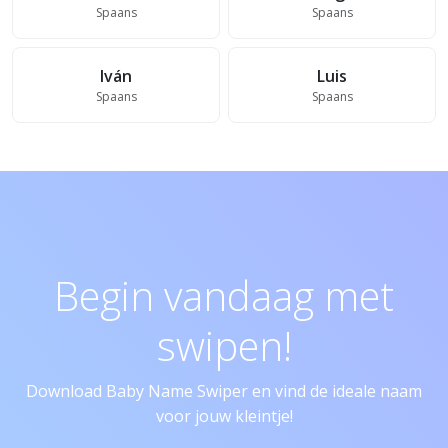
Spaans
Spaans
Iván
Luis
Spaans
Spaans
Begin vandaag met
swipen!
Download Baby Name Swiper en vind de ideale naam
voor jouw kleintje!