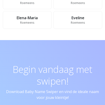
Roemeens
Roemeens
Elena-Maria
Eveline
Roemeens
Roemeens
Begin vandaag met
swipen!
Download Baby Name Swiper en vind de ideale naam
voor jouw kleintje!