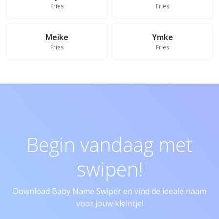
Fries
Fries
Meike
Ymke
Fries
Fries
Begin vandaag met
swipen!
Download Baby Name Swiper en vind de ideale naam
voor jouw kleintje!