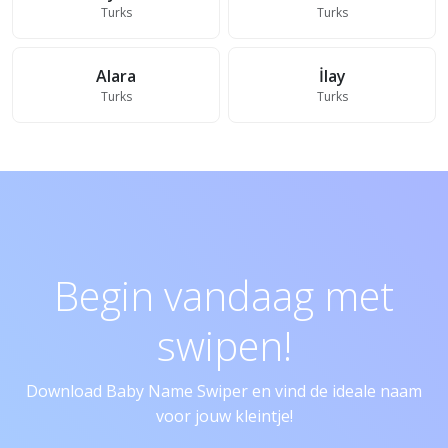
Turks
Turks
Alara
İlay
Turks
Turks
Begin vandaag met
swipen!
Download Baby Name Swiper en vind de ideale naam
voor jouw kleintje!