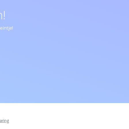
!
intje!
aring