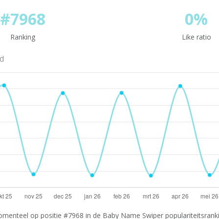
#7968
0%
Ranking
Like ratio
nd
omenteel op positie #7968 in de Baby Name Swiper populariteitsrankin