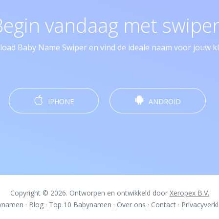
Begin vandaag met swipen
oad Baby Name Swiper en vind de ideale naam voor jouw kle
IPHONE
ANDROID
Copyright © 2026. Ontworpen en ontwikkeld door
Xeropex B.V.
ynamen
·
Blog
·
Top 10 Babynamen
·
Over ons
·
Contact
·
Privacyverkl