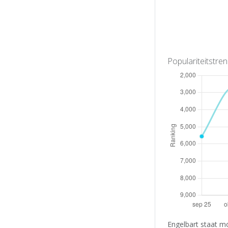
Populariteitstre
Engelbart staat m