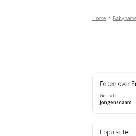
Home
Babynam
Feiten over E
Geslacht
Jongensnaam
Populariteit