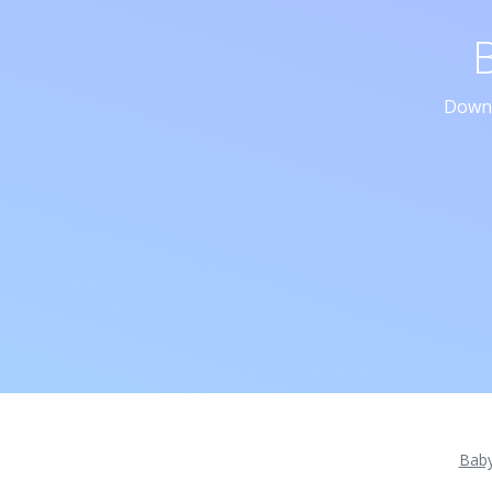
Downl
Bab