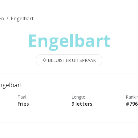
en
Engelbart
Engelbart
BELUISTER UITSPRAAK
ngelbart
Taal
Lengte
Ranki
Fries
9 letters
#796