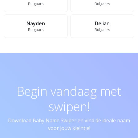
Bulgaars
Bulgaars
Nayden
Delian
Bulgaars
Bulgaars
Begin vandaag met
swipen!
Download Baby Name Swiper en vind de ideale naam
voor jouw kleintje!