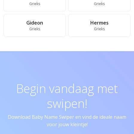
Grieks
Grieks
Gideon
Hermes
Grieks
Grieks
Begin vandaag met
swipen!
Download Baby Name Swiper en vind de ideale naam
voor jouw kleintje!