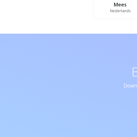
Mees
Nederlands
Downl