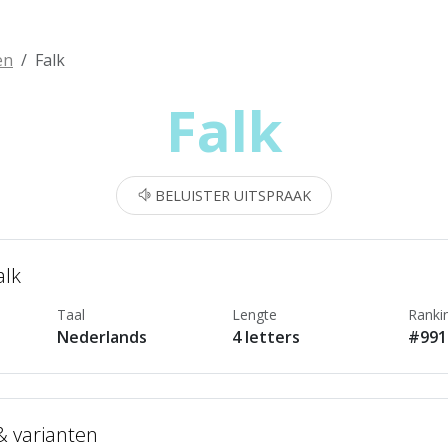
en
Falk
Falk
BELUISTER UITSPRAAK
alk
Taal
Lengte
Ranki
Nederlands
4 letters
#991
 & varianten