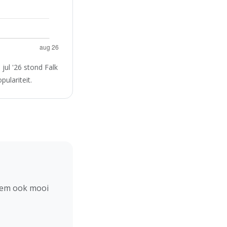
jul '26 stond Falk
ulariteit.
hem ook mooi