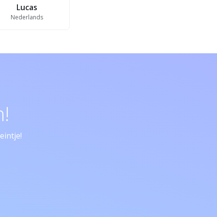
Lucas
Nederlands
!
intje!