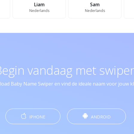
Liam
Sam
Nederlands
Nederlands
Begin vandaag met swipen
oad Baby Name Swiper en vind de ideale naam voor jouw kle
IPHONE
ANDROID