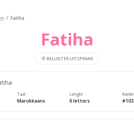
en
Fatiha
Fatiha
BELUISTER UITSPRAAK
atiha
Taal
Lengte
Ranki
Marokkaans
6 letters
#103