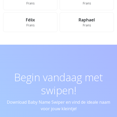
Frans
Frans
Félix
Raphael
Frans
Frans
Begin vandaag met
swipen!
Download Baby Name Swiper en vind de ideale naam
voor jouw kleintje!