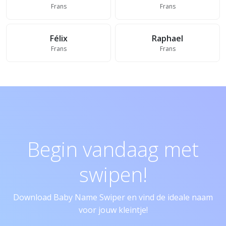
Frans
Frans
Félix
Raphael
Frans
Frans
Begin vandaag met
swipen!
Download Baby Name Swiper en vind de ideale naam
voor jouw kleintje!