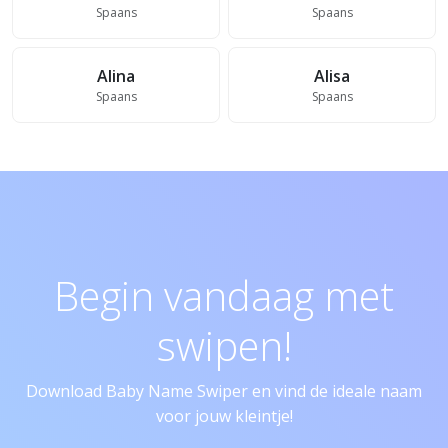
Spaans
Spaans
Alina
Alisa
Spaans
Spaans
Begin vandaag met
swipen!
Download Baby Name Swiper en vind de ideale naam
voor jouw kleintje!