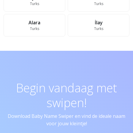
Turks
Turks
Alara
İlay
Turks
Turks
Begin vandaag met
swipen!
Download Baby Name Swiper en vind de ideale naam
voor jouw kleintje!