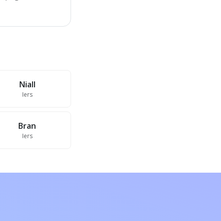
Niall
Iers
Bran
Iers