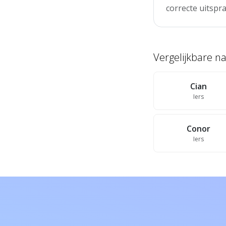
correcte uitspra
Vergelijkbare 
Cian
Iers
Conor
Iers