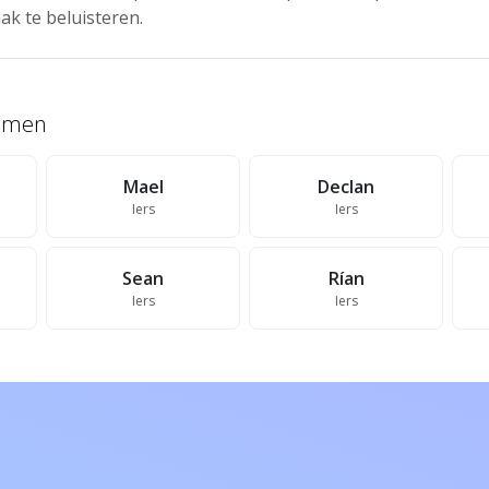
ak te beluisteren.
namen
Mael
Declan
Iers
Iers
Sean
Rían
Iers
Iers