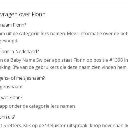
 vragen over Fionn
 naam Fionn?
am uit de categorie Iers namen. Meer informatie over de be
gevoegd.
Fionn in Nederland?
n de Baby Name Swiper app staat Fionn op positie #1398 in
nking. 3% van de gebruikers die deze naam zien vinden hem 
gens- of meisjesnaam?
ongensnaam.
 valt Fionn?
e app onder de categorie Iers namen.
onn uit?
it 5 letters. Klik op de 'Beluister uitspraak' knop bovenaan