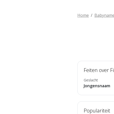
Home
Babynam
Feiten over F
Geslacht
Jongensnaam
Populariteit