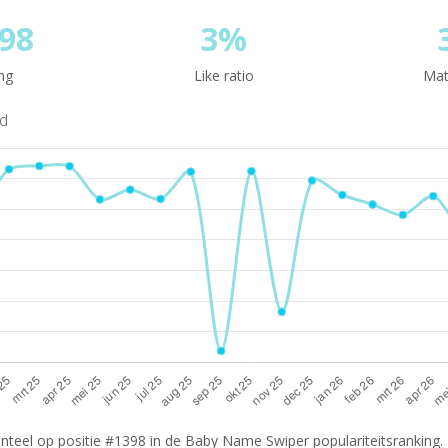
98
3%
ng
Like ratio
Mat
nd
teel op positie #1398 in de Baby Name Swiper populariteitsranking. 