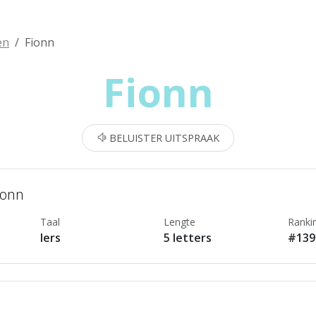
en
Fionn
Fionn
BELUISTER UITSPRAAK
ionn
Taal
Lengte
Ranki
Iers
5 letters
#139