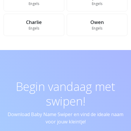
Engels
Engels
Charlie
Owen
Engels
Engels
Begin vandaag met
swipen!
Download Baby Name Swiper en vind de ideale naam
voor jouw kleintje!