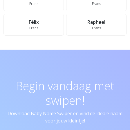
Frans
Frans
Félix
Raphael
Frans
Frans
Begin vandaag met
swipen!
Download Baby Name Swiper en vind de ideale naam
voor jouw kleintje!