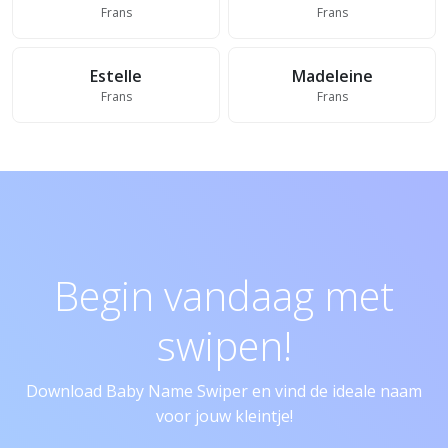
Frans
Frans
Estelle
Madeleine
Frans
Frans
Begin vandaag met
swipen!
Download Baby Name Swiper en vind de ideale naam
voor jouw kleintje!