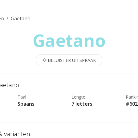
en
Gaetano
Gaetano
BELUISTER UITSPRAAK
Gaetano
Taal
Lengte
Ranki
Spaans
7 letters
#602
 & varianten