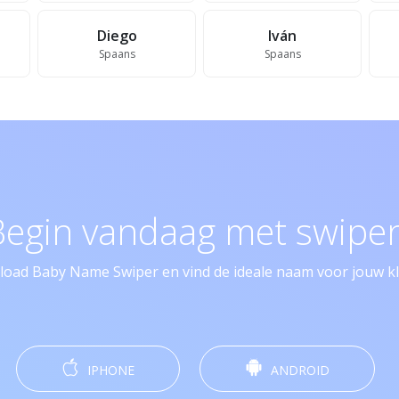
Diego
Iván
Spaans
Spaans
Begin vandaag met swipen
oad Baby Name Swiper en vind de ideale naam voor jouw kle
IPHONE
ANDROID