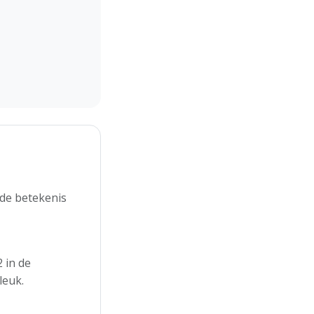
 de betekenis
 in de
leuk.