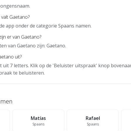
 jongensnaam.
 valt Gaetano?
 de app onder de categorie Spaans namen.
zijn er van Gaetano?
en van Gaetano zijn: Gaetano.
etano uit?
 uit 7 letters. Klik op de 'Beluister uitspraak' knop bovena
praak te beluisteren.
namen
Matías
Rafael
Spaans
Spaans