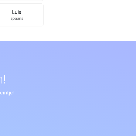
Luis
Spaans
!
intje!