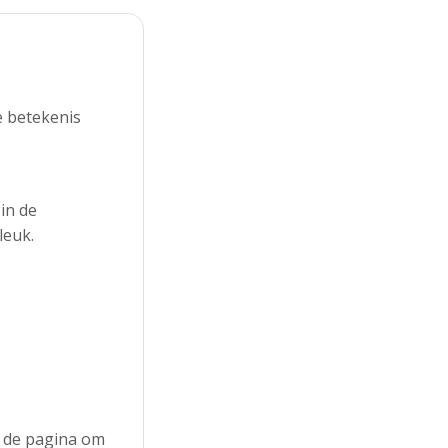
e betekenis
in de
leuk.
an de pagina om