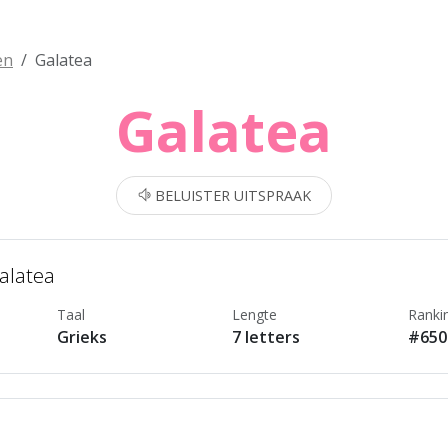
en
Galatea
Galatea
BELUISTER UITSPRAAK
Galatea
Taal
Lengte
Ranki
Grieks
7 letters
#650