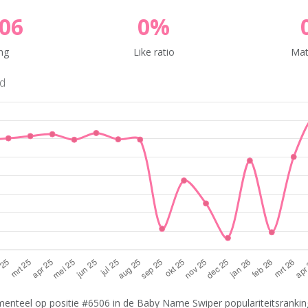
06
0%
ng
Like ratio
Mat
nd
enteel op positie #6506 in de Baby Name Swiper populariteitsranking