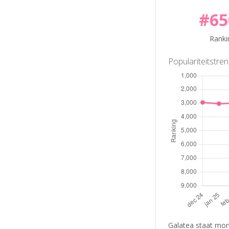
#65
Ranki
Populariteitstre
Galatea staat mom