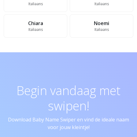
Italiaans
Italiaans
Chiara
Noemi
Italiaans
Italiaans
Begin vandaag met
swipen!
Download Baby Name Swiper en vind de ideale naam
voor jouw kleintje!