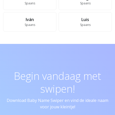
Spaans
Spaans
Iván
Luis
Spaans
Spaans
Begin vandaag met
swipen!
Download Baby Name Swiper en vind de ideale naam
voor jouw kleintje!