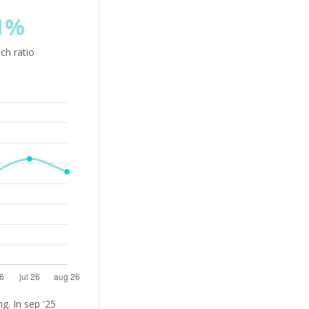
1%
ch ratio
g. In sep '25