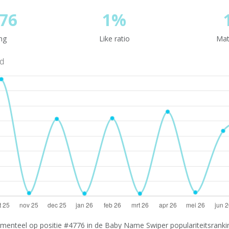
76
1%
ng
Like ratio
Mat
nd
menteel op positie #4776 in de Baby Name Swiper populariteitsrankin