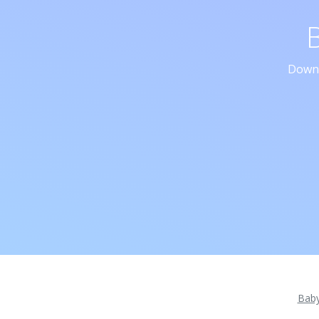
Downl
Bab