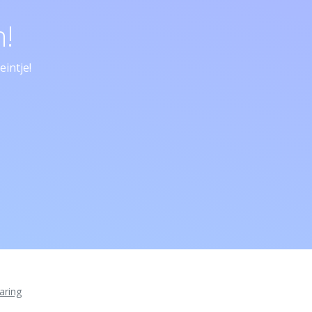
!
intje!
aring