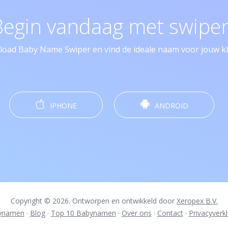
Begin vandaag met swipen
oad Baby Name Swiper en vind de ideale naam voor jouw kle
IPHONE
ANDROID
Copyright © 2026. Ontworpen en ontwikkeld door
Xeropex B.V.
ynamen
·
Blog
·
Top 10 Babynamen
·
Over ons
·
Contact
·
Privacyverkl