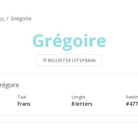
en
Grégoire
Grégoire
BELUISTER UITSPRAAK
régoire
Taal
Lengte
Ranki
Frans
8 letters
#477