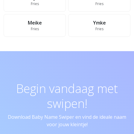
Fries
Fries
Meike
Ymke
Fries
Fries
Begin vandaag met
swipen!
Download Baby Name Swiper en vind de ideale naam
voor jouw kleintje!