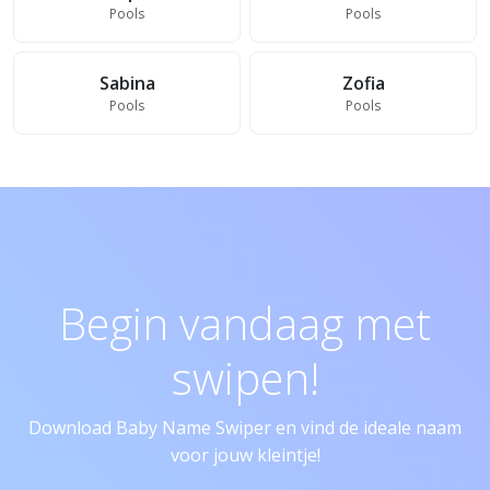
Pools
Pools
Sabina
Zofia
Pools
Pools
Begin vandaag met
swipen!
Download Baby Name Swiper en vind de ideale naam
voor jouw kleintje!