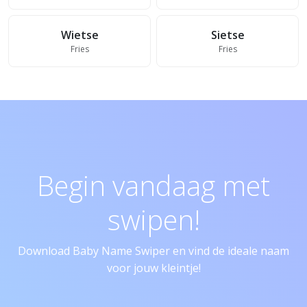
Wietse
Sietse
Fries
Fries
Begin vandaag met
swipen!
Download Baby Name Swiper en vind de ideale naam
voor jouw kleintje!