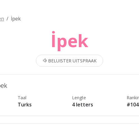
en
İpek
İpek
BELUISTER UITSPRAAK
pek
Taal
Lengte
Ranki
Turks
4 letters
#104