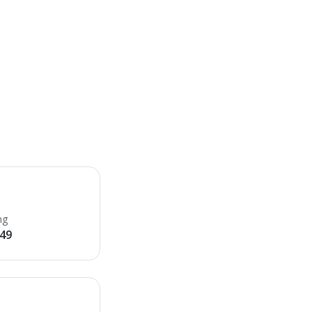
ng
49