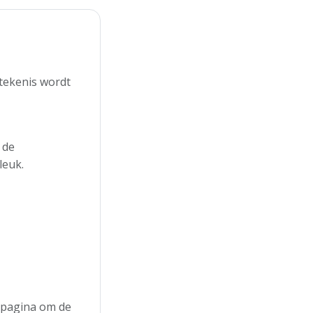
etekenis wordt
 de
leuk.
e pagina om de