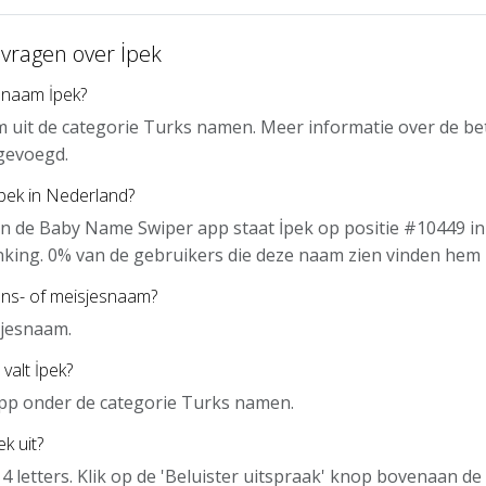
 vragen over İpek
 naam İpek?
m uit de categorie Turks namen. Meer informatie over de b
gevoegd.
İpek in Nederland?
n de Baby Name Swiper app staat İpek op positie #10449 in
nking. 0% van de gebruikers die deze naam zien vinden hem 
ens- of meisjesnaam?
sjesnaam.
valt İpek?
 app onder de categorie Turks namen.
k uit?
 4 letters. Klik op de 'Beluister uitspraak' knop bovenaan d