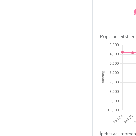
Populariteitstre
İpek staat moment