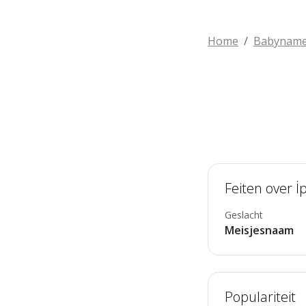
Home
Babynam
Feiten over İ
Geslacht
Meisjesnaam
Populariteit