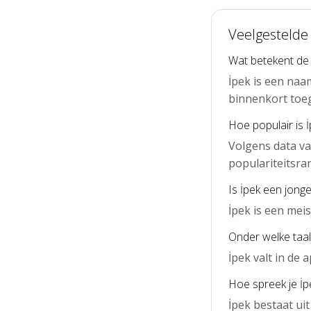
Veelgestelde
Wat betekent de
İpek is een naa
binnenkort toe
Hoe populair is 
Volgens data va
populariteitsra
Is İpek een jong
İpek is een mei
Onder welke taal 
İpek valt in de
Hoe spreek je İpe
İpek bestaat uit