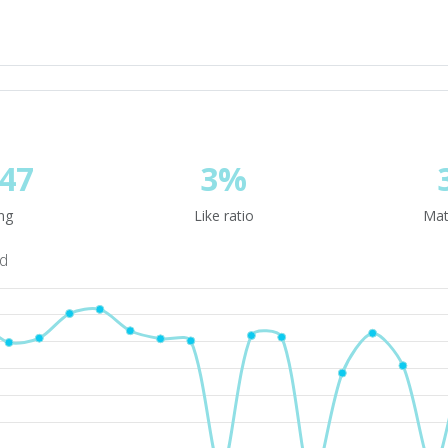
47
3%
ng
Like ratio
Mat
nd