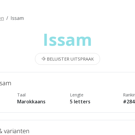
en
Issam
Issam
BELUISTER UITSPRAAK
Issam
Taal
Lengte
Ranki
Marokkaans
5 letters
#284
 & varianten