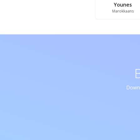
Younes
Marokkaans
Downl