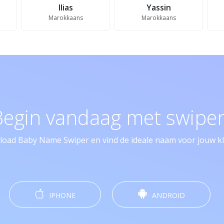
Ilias
Yassin
Marokkaans
Marokkaans
Begin vandaag met swipen
oad Baby Name Swiper en vind de ideale naam voor jouw kle
IPHONE
ANDROID