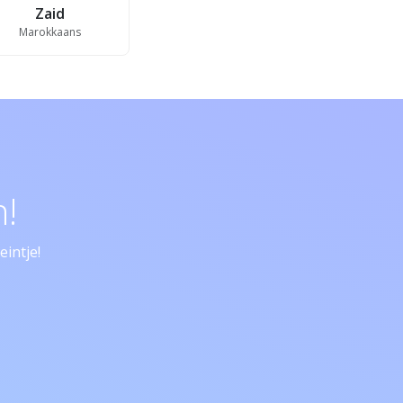
Zaid
Marokkaans
!
intje!