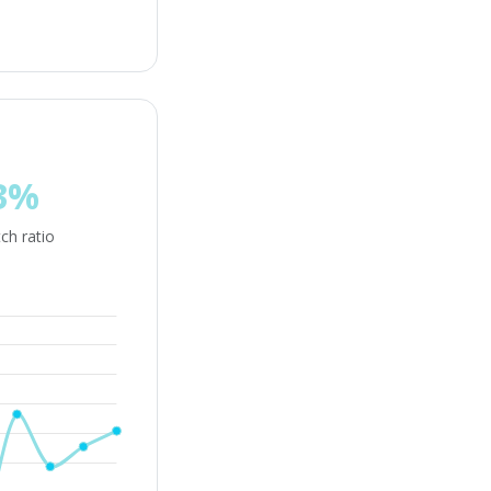
3%
ch ratio