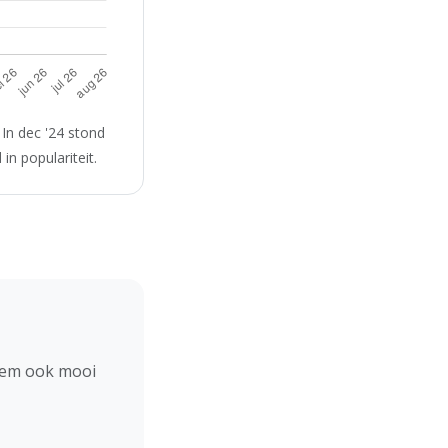
In dec '24 stond
n populariteit.
hem ook mooi