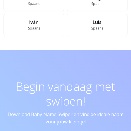
Spaans
Spaans
Iván
Luis
Spaans
Spaans
Begin vandaag met
swipen!
Download Baby Name Swiper en vind de ideale naam
voor jouw kleintje!